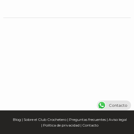
Contacto
Blog
|
Sobre el Club Crochetero
|
Preguntas frecuentes
|
Aviso legal
|
Política de privacidad
|
Contacto