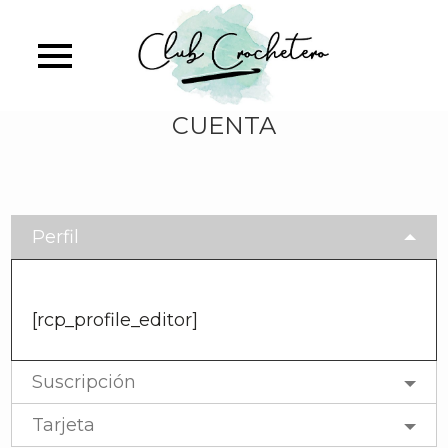
Skip
to
main
content
CUENTA
Perfil
[rcp_profile_editor]
Suscripción
Tarjeta