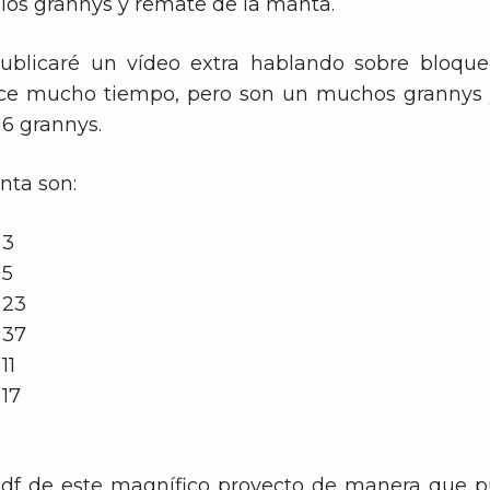
 los grannys y remate de la manta.
blicaré un vídeo extra hablando sobre bloque
ece mucho tiempo, pero son un muchos grannys y
16 grannys.
nta son:
 3
 5
 23
 37
11
 17
df de este magnífico proyecto de manera que pu