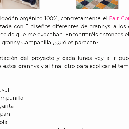
algodón orgánico 100%, concretamente el
Fair Co
lizada con 5 diseños diferentes de grannys, a l
recido que me evocaban. Encontraréis entonces el
el granny Campanilla ¿Qué os parecen?.
ntación del proyecto y cada lunes voy a ir pu
e estos grannys y al final otro para explicar el te
avel
ampanilla
garita
ipan
ola