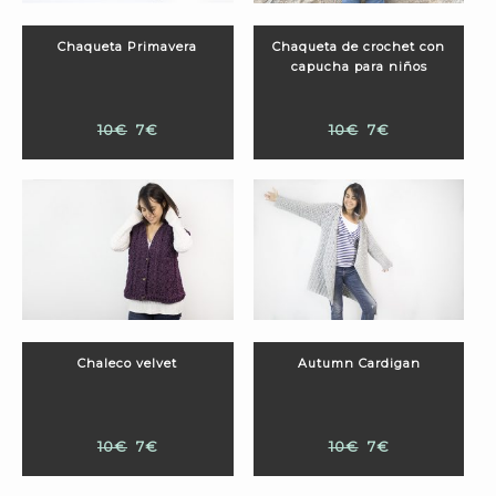
Chaqueta Primavera
Chaqueta de crochet con
capucha para niños
10€
7€
10€
7€
Chaleco velvet
Autumn Cardigan
10€
7€
10€
7€