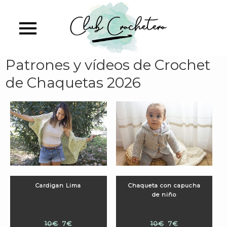
Skip
to
main
content
Patrones y vídeos de Crochet
de Chaquetas 2026
Cardigan Lima
Chaqueta con capucha
de niño
10€
7€
10€
7€