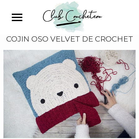
Skip
identificate
identificas
to
main
content
COJIN OSO VELVET DE CROCHET