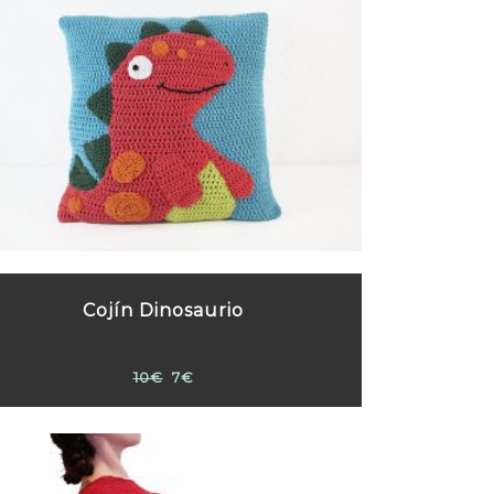
Cojín Dinosaurio
10€
7€