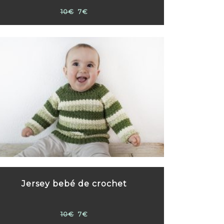
10€
7€
Jersey bebé de crochet
10€
7€