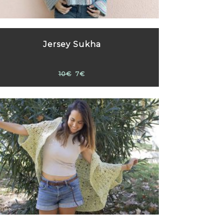
Jersey Sukha
10€
7€