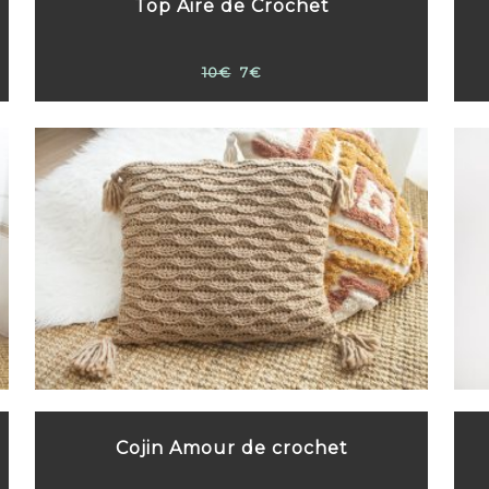
Top Aire de Crochet
10€
7€
Cojin Amour de crochet