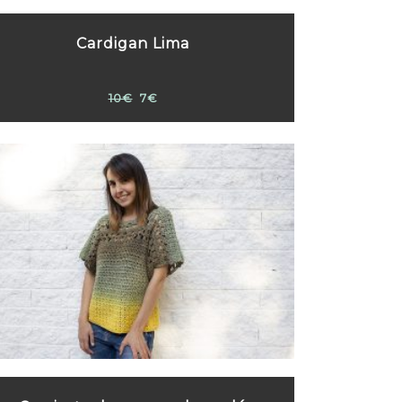
Cardigan Lima
10€
7€