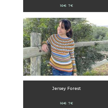
10€
7€
Jersey Forest
10€
7€