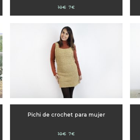
10€
7€
Pichi de crochet para mujer
10€
7€