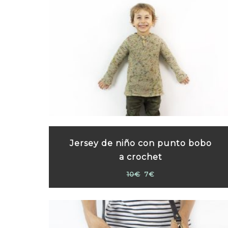
Jersey de niño con punto bobo
a crochet
10€
7€