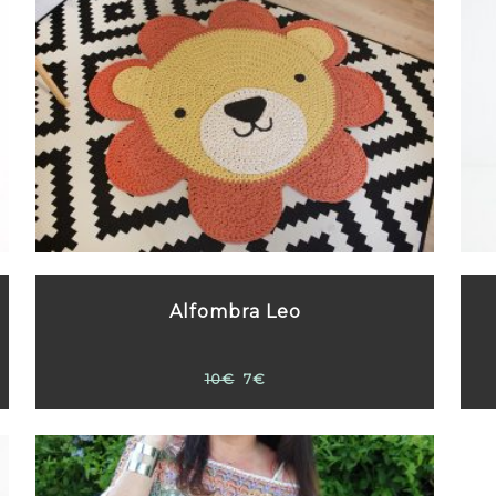
Alfombra Leo
10€
7€