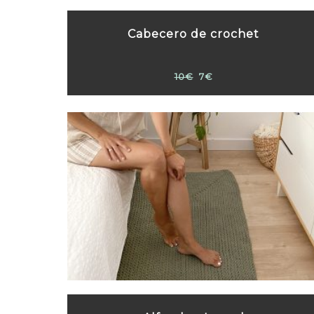
Cabecero de crochet
10€
7€