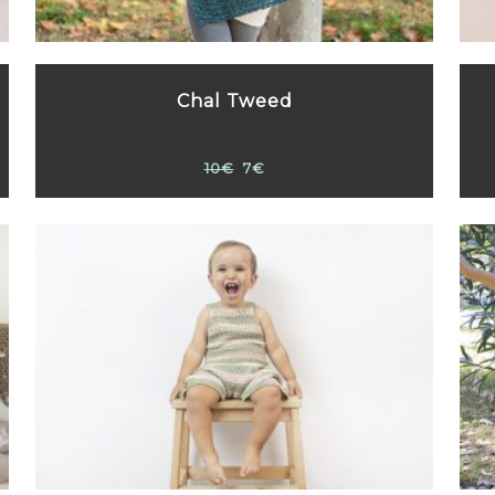
Chal Tweed
10€
7€