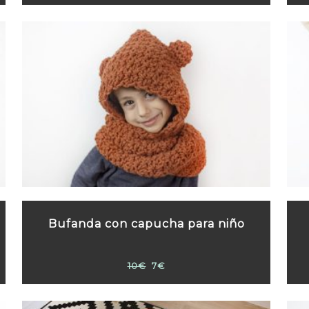
Bufanda con capucha para niño
10€
7€