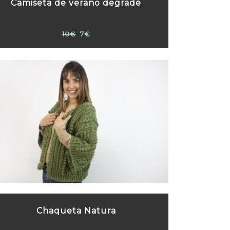
Camiseta de verano degradé
10€
7€
Chaqueta Natura