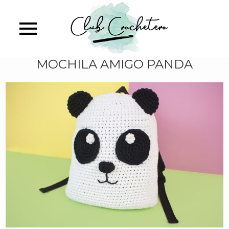
Skip
identificate
identificas
to
main
content
MOCHILA AMIGO PANDA