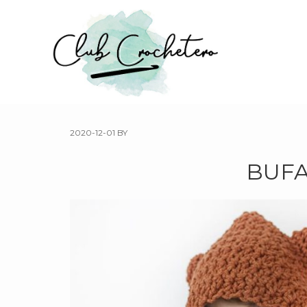
Skip
to
main
content
2020-12-01
BY
BUFA