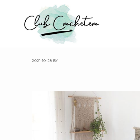
Skip
to
main
content
2021-10-28
BY