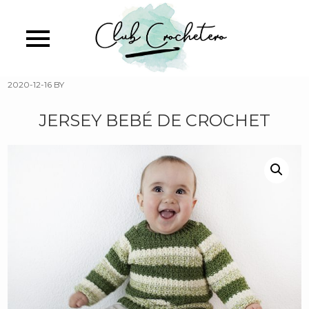
Skip
to
main
content
2020-12-16
BY
JERSEY BEBÉ DE CROCHET