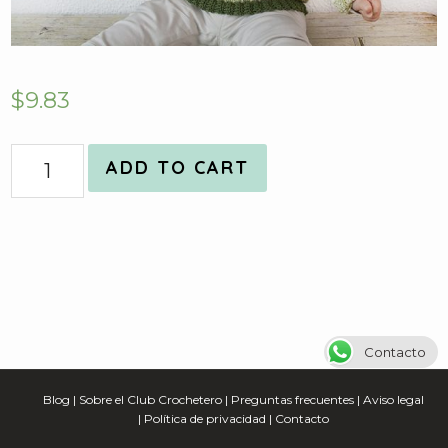
$
9.83
Quantity
ADD TO CART
Contacto
Blog
|
Sobre el Club Crochetero
|
Preguntas frecuentes
|
Aviso legal
|
Política de privacidad
|
Contacto