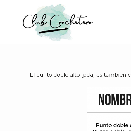
Skip
to
main
content
El punto doble alto (pda) es también 