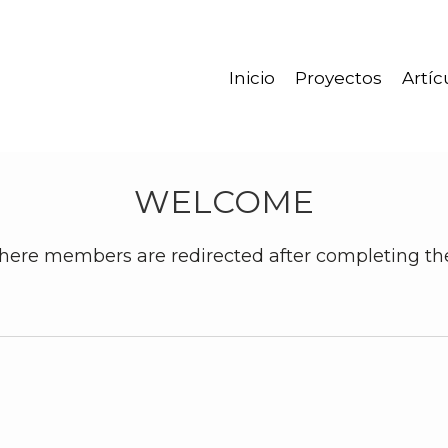
Inicio
Proyectos
Artíc
WELCOME
ere members are redirected after completing thei