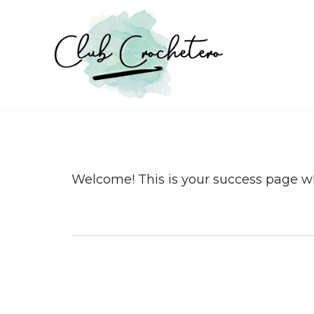
Skip
to
main
content
Welcome! This is your success page wh