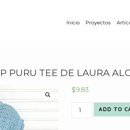
Inicio
Proyectos
Artíc
OP PURU TEE DE LAURA AL
$
9.83
Quantity
ADD TO C