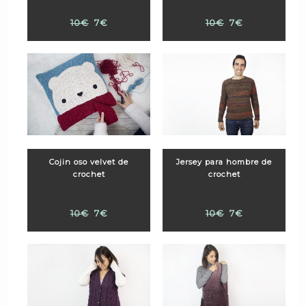
10€
7€
10€
7€
Cojin oso velvet de
Jersey para hombre de
crochet
crochet
10€
7€
10€
7€