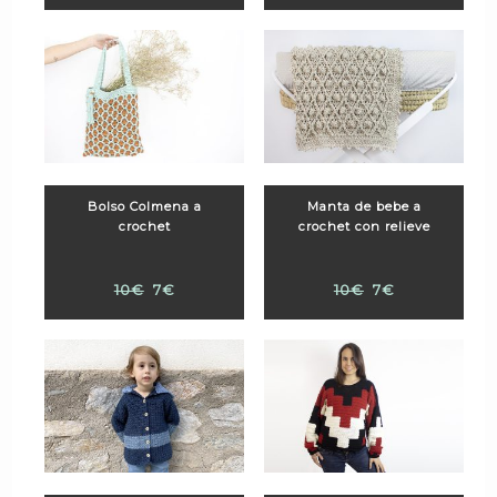
Bolso Colmena a
Manta de bebe a
crochet
crochet con relieve
10€
7€
10€
7€