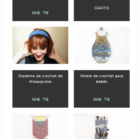
GRATIS
10€
7€
Diadema de crochet de
Pelele de crochet para
Missaquitos
bebés
10€
7€
10€
7€