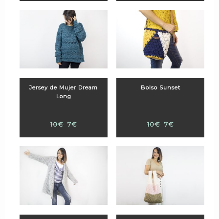
Jersey de Mujer Dream
Bolso Sunset
Long
10€
7€
10€
7€