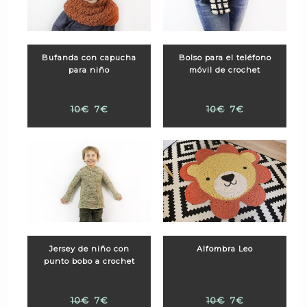
Bufanda con capucha
Bolso para el teléfono
para niño
móvil de crochet
10€
7€
10€
7€
Jersey de niño con
Alfombra Leo
punto bobo a crochet
10€
7€
10€
7€