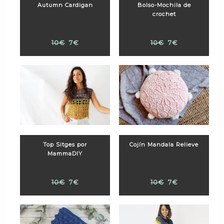
Autumn Cardigan
Bolso-Mochila de
crochet
10€
7€
10€
7€
Top Sitges por
Cojín Mandala Relieve
MammaDIY
10€
7€
10€
7€