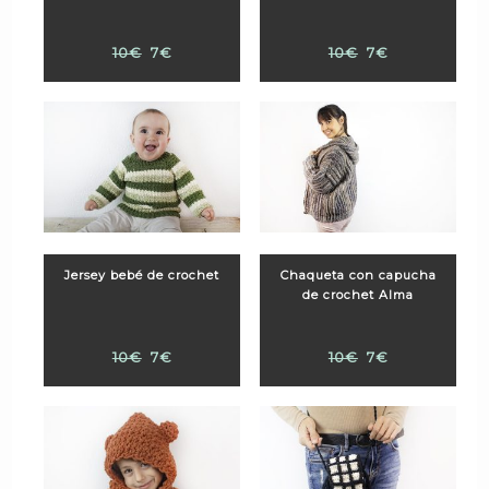
10€
7€
10€
7€
Jersey bebé de crochet
Chaqueta con capucha
de crochet Alma
10€
7€
10€
7€