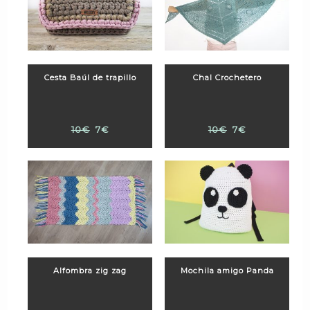
Cesta Baúl de trapillo
Chal Crochetero
10€
7€
10€
7€
Alfombra zig zag
Mochila amigo Panda