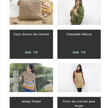
Cojin Amour de crochet
Chaqueta Natura
10€
7€
10€
7€
Jersey Forest
Pichi de crochet para
mujer