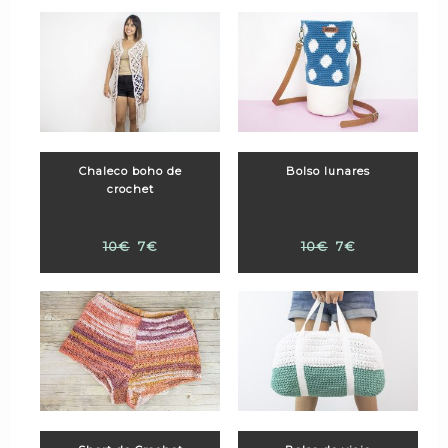
Chaleco boho de
Bolso lunares
crochet
10€
7€
10€
7€