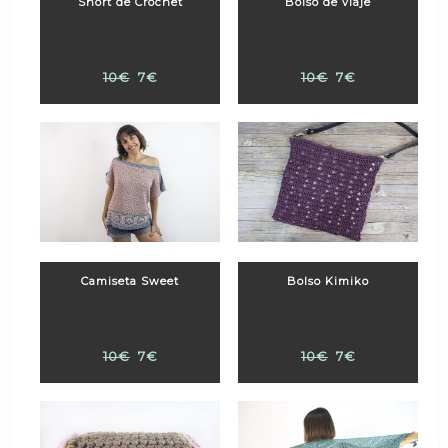
Short de Crochet
Bolso de viaje
10€
7€
10€
7€
Camiseta Sweet
Bolso Kimiko
10€
7€
10€
7€