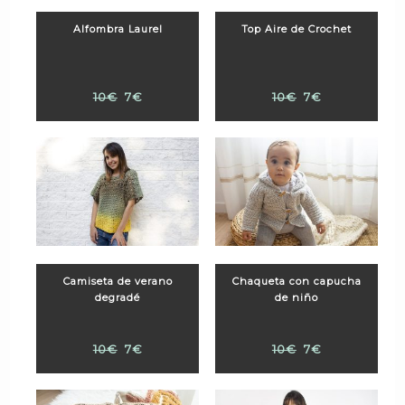
Alfombra Laurel
Top Aire de Crochet
10€
7€
10€
7€
Camiseta de verano
Chaqueta con capucha
degradé
de niño
10€
7€
10€
7€