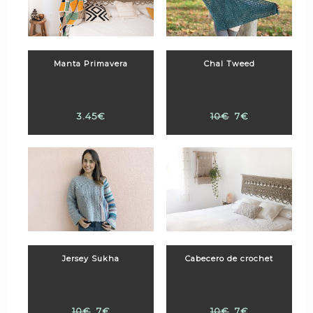
Manta Primavera
Chal Tweed
3.45€
10€
7€
Jersey Sukha
Cabecero de crochet
10€
7€
10€
7€