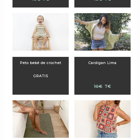
Peto bebé de crochet
Cardigan Lima
GRATIS
10€
7€