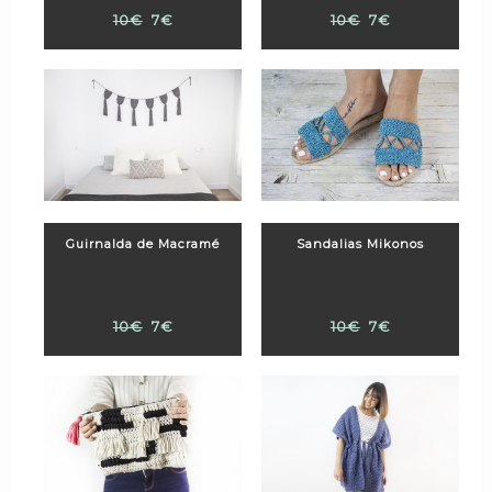
10€
7€
10€
7€
Guirnalda de Macramé
Sandalias Mikonos
10€
7€
10€
7€