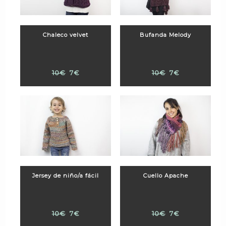
Chaleco velvet
Bufanda Melody
10€
7€
10€
7€
Jersey de niño/a fácil
Cuello Apache
10€
7€
10€
7€