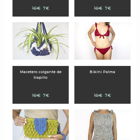
10€
7€
10€
7€
Macetero colgante de
Bikini Palma
trapillo
10€
7€
10€
7€