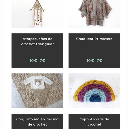
Atrapasueños de
Chaqueta Primavera
crochet triangular
10€
7€
10€
7€
Conjunto recién nacido
Cojin Arcoiris de
de crochet
crochet