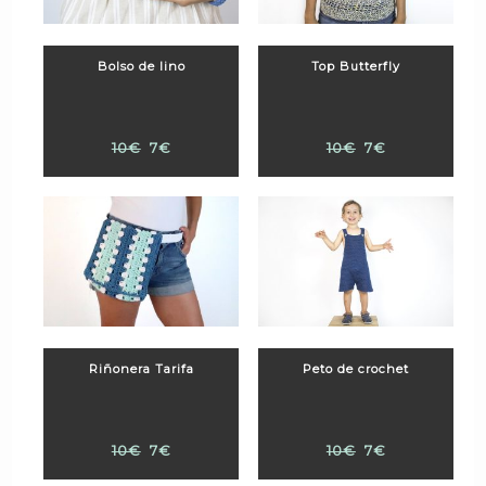
Bolso de lino
Top Butterfly
10€
7€
10€
7€
Riñonera Tarifa
Peto de crochet
10€
7€
10€
7€