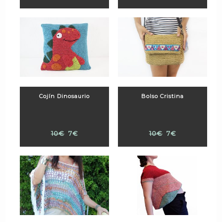
Cojín Dinosaurio
Bolso Cristina
10€
7€
10€
7€