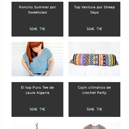
Poncho Summer por
Top Ventura por Sheep
Sweetulasi
Days
10€
7€
10€
7€
El top Puru Tee de
Cojín cilíndrico de
Laura Algarra
crochet Party
10€
7€
10€
7€