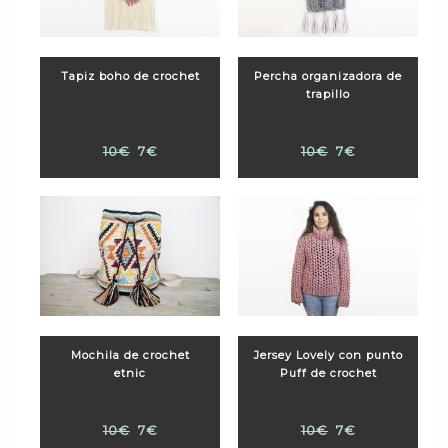
Tapiz boho de crochet
Percha organizadora de
trapillo
10€
7€
10€
7€
Mochila de crochet
Jersey Lovely con punto
etnic
Puff de crochet
10€
7€
10€
7€