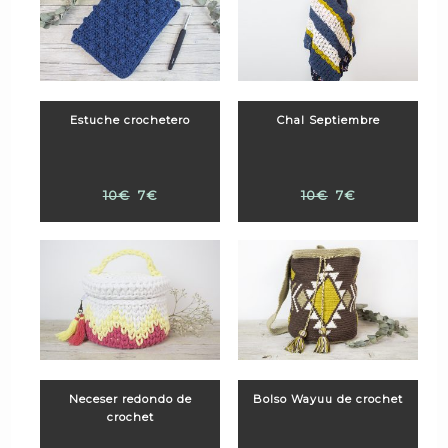
Estuche crochetero
Chal Septiembre
10€
7€
10€
7€
Neceser redondo de
Bolso Wayuu de crochet
crochet