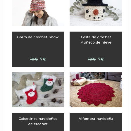
Gorro de crochet Snow
Cesta de crochet
Muñeco de nieve
10€
7€
10€
7€
Calcetines navideños
Alfombra navideña
de crochet